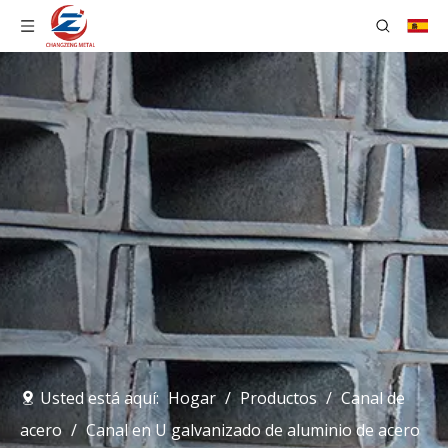
Usted está aquí:
Hogar
/
Productos
/
Canal de
acero
/
Canal en U galvanizado de aluminio de acero