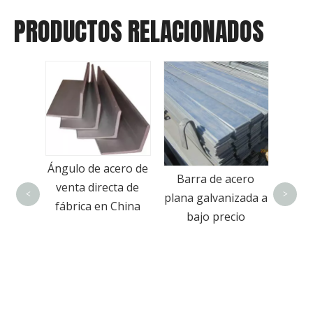
PRODUCTOS RELACIONADOS
B
l
Ángulo de acero de
cero
Barra de acero
calie
venta directa de
<
>
sigual
plana galvanizada a
fábrica en China
bajo
bajo precio