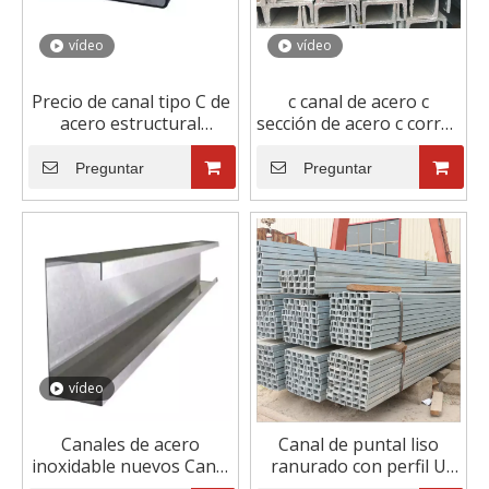
vídeo
vídeo
Precio de canal tipo C de
c canal de acero c
acero estructural
sección de acero c correa
galvanizado directo de
de acero conformada en
fábrica de acero
frío
Preguntar
Preguntar
inoxidable 1 comprador
vídeo
Canales de acero
Canal de puntal liso
inoxidable nuevos Canal
ranurado con perfil U
Iso C con alta calidad
tipo C de acero