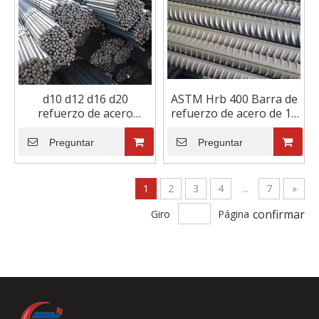
d10 d12 d16 d20
ASTM Hrb 400 Barra de
refuerzo de acero
refuerzo de acero de 12
barras de refuerzo
mm de acero deformado
hormigón hierro acero
para la construcción de
Preguntar
Preguntar
precio por tonelada
viviendas
1
2
3
4
...
7
»
confirmar
Giro
Página