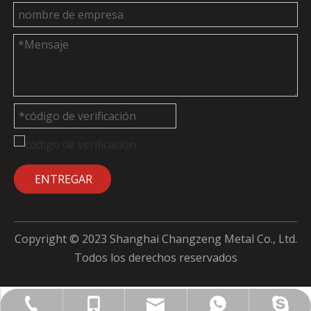
ENTREGAR
Copyright © 2023 Shanghai Changzeng Metal Co., Ltd.
Todos los derechos reservados
admin@cz-metal.com
+86-18715010658
+86-18715010658
+86-18715010658
+86-21-66866895