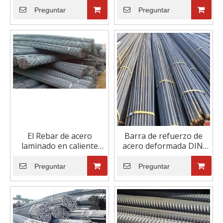
inoxidable galvanizado
Preguntar
Preguntar
en caliente a precio
competitivo
El Rebar de acero
Barra de refuerzo de
laminado en caliente
acero deformada DIN,
HRB335 HRB500
gran oferta, 10mm,
deformó el material de
12mm, precio de varilla
Preguntar
Preguntar
construcción de la barra
de hierro para
de acero en paquete
hormigón, construcción
de barras de refuerzo de
acero para hormigón