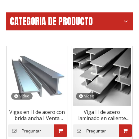
CATEGORIA DE PRODUCTO
vídeo
vídeo
Vigas en H de acero con
Viga H de acero
brida ancha I Venta
laminado en caliente
caliente Q235b Precio de
Viga I universal
viga en H de acero al
Preguntar
Preguntar
carbono estructural por