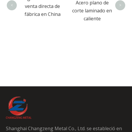
 U
Acero plano de
calie
venta directa de
<
>
o de
corte laminado en
fábrica en China
acero
caliente
e chino
Shanghai Changzeng Metal Co., Ltd. se estableció en