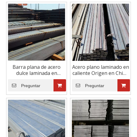
Barra plana de acero
Acero plano laminado en
dulce laminada en
caliente Origen en China
caliente de metal de
Acero plano Otros
construcción de 12x6
productos Barra
Preguntar
Preguntar
mm
inoxidable Barra plana
Acero