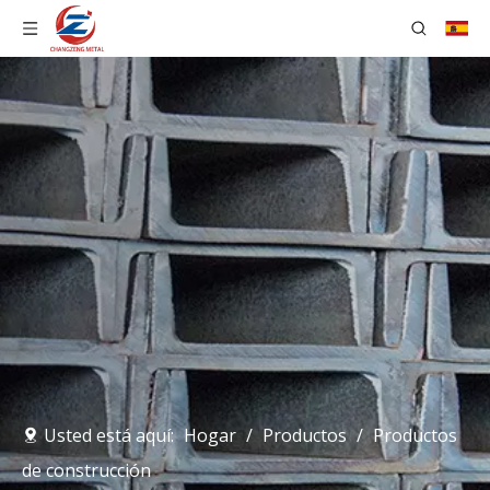
Usted está aquí:
Hogar
/
Productos
/
Productos
de construcción