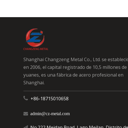
Shanghai Changzeng Metal Co., Ltd. se estableci
en 2006, el capital registrado de 10,5 millones de
yuanes, es una fábrica de acero profesional en
Shanghai.

+86-18715010658

admin@cz-metal.com
No.222 Meidan Road, Lago Meilan, Distrito d
