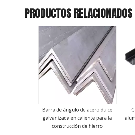
PRODUCTOS RELACIONADOS
<
e acero dulce
Canal en U galvanizado de
Acero
iente para la
aluminio de acero del fabricante
de hierro
chino